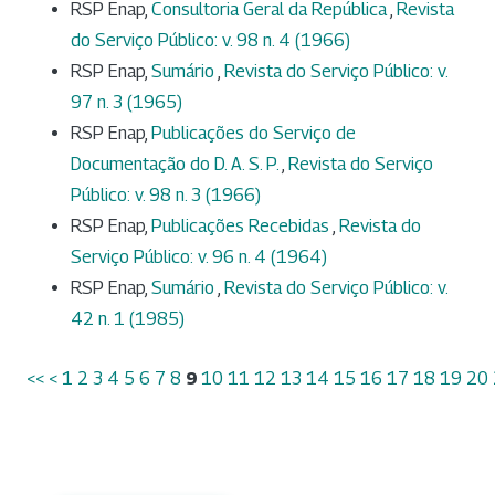
RSP Enap,
Consultoria Geral da República
,
Revista
do Serviço Público: v. 98 n. 4 (1966)
RSP Enap,
Sumário
,
Revista do Serviço Público: v.
97 n. 3 (1965)
RSP Enap,
Publicações do Serviço de
Documentação do D. A. S. P.
,
Revista do Serviço
Público: v. 98 n. 3 (1966)
RSP Enap,
Publicações Recebidas
,
Revista do
Serviço Público: v. 96 n. 4 (1964)
RSP Enap,
Sumário
,
Revista do Serviço Público: v.
42 n. 1 (1985)
<<
<
1
2
3
4
5
6
7
8
9
10
11
12
13
14
15
16
17
18
19
20