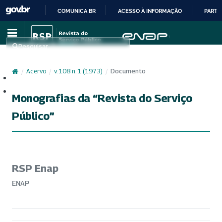
COMUNICA BR
ACESSO À INFORMAÇÃO
PARTI
IR
PARA
Pesquisar
O
CONTEÚDO
/
Acervo
/
v. 108 n. 1 (1973)
/
Documento
Cadastro
Acesso
Monografias da “Revista do Serviço
Público”
RSP Enap
ENAP