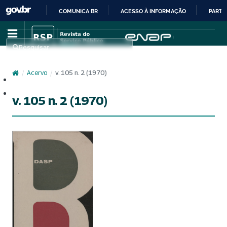
COMUNICA BR
ACESSO À INFORMAÇÃO
PARTI
IR
PARA
Pesquisar
O
CONTEÚDO
/
Acervo
/
v. 105 n. 2 (1970)
Cadastro
Acesso
v. 105 n. 2 (1970)