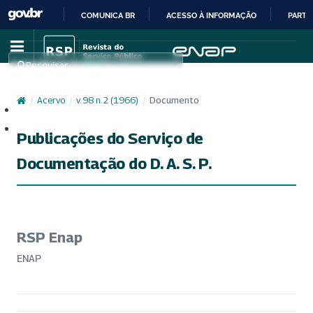
COMUNICA BR
ACESSO À INFORMAÇÃO
PARTI
IR
PARA
Pesquisar
O
CONTEÚDO
/
Acervo
/
v. 98 n. 2 (1966)
/
Documento
Cadastro
Acesso
Publicações do Serviço de
Documentação do D. A. S. P.
RSP Enap
ENAP