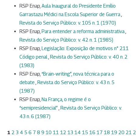
RSP Enap,
Aula Inaugural do Presidente Emílio
Garrastazu Médici na Escola Superior de Guerra
,
Revista do Serviço Público: v. 105 n. 1 (1970)
RSP Enap,
Para entender a reforma administrativa
,
Revista do Serviço Público: v. 42 n. 1 (1985)
RSP Enap,
Legislação: Exposição de motivos n° 211
Código penal
,
Revista do Serviço Público: v. 40 n. 2
(1983)
RSP Enap,
“Brain-writing”, nova técnica para o
debate
,
Revista do Serviço Público: v. 43 n. 5
(1987)
RSP Enap,
Na França, o regime é o
“semipresidencial”
,
Revista do Serviço Público: v.
43 n. 6 (1987)
1
2
3
4
5
6
7
8
9
10
11
12
13
14
15
16
17
18
19
20
21
2