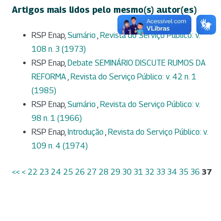
Artigos mais lidos pelo mesmo(s) autor(es)
RSP Enap,
Sumário
,
Revista do Serviço Público: v.
108 n. 3 (1973)
RSP Enap,
Debate SEMINÁRIO DISCUTE RUMOS DA
REFORMA
,
Revista do Serviço Público: v. 42 n. 1
(1985)
RSP Enap,
Sumário
,
Revista do Serviço Público: v.
98 n. 1 (1966)
RSP Enap,
Introdução
,
Revista do Serviço Público: v.
109 n. 4 (1974)
<<
<
22
23
24
25
26
27
28
29
30
31
32
33
34
35
36
37