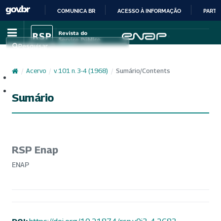
COMUNICA BR
ACESSO À INFORMAÇÃO
PARTI
IR
PARA
Pesquisar
O
CONTEÚDO
/
Acervo
/
v. 101 n. 3-4 (1968)
/
Sumário/Contents
Cadastro
Acesso
Sumário
RSP Enap
ENAP