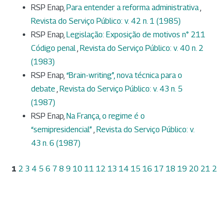
RSP Enap,
Para entender a reforma administrativa
,
Revista do Serviço Público: v. 42 n. 1 (1985)
RSP Enap,
Legislação: Exposição de motivos n° 211
Código penal
,
Revista do Serviço Público: v. 40 n. 2
(1983)
RSP Enap,
“Brain-writing”, nova técnica para o
debate
,
Revista do Serviço Público: v. 43 n. 5
(1987)
RSP Enap,
Na França, o regime é o
“semipresidencial”
,
Revista do Serviço Público: v.
43 n. 6 (1987)
1
2
3
4
5
6
7
8
9
10
11
12
13
14
15
16
17
18
19
20
21
2