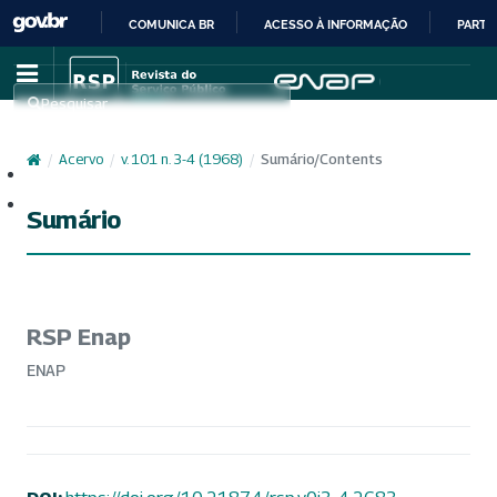
COMUNICA BR
ACESSO À INFORMAÇÃO
PARTI
IR
PARA
Pesquisar
O
CONTEÚDO
/
Acervo
/
v. 101 n. 3-4 (1968)
/
Sumário/Contents
Cadastro
Acesso
Sumário
RSP Enap
ENAP