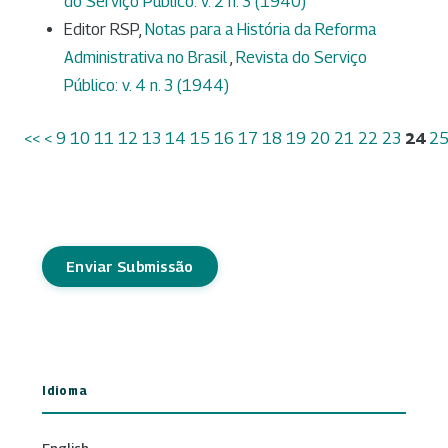
do Serviço Público: v. 2 n. 3 (1940)
Editor RSP,
Notas para a História da Reforma
Administrativa no Brasil
,
Revista do Serviço
Público: v. 4 n. 3 (1944)
<<
<
9
10
11
12
13
14
15
16
17
18
19
20
21
22
23
24
2
Enviar Submissão
Idioma