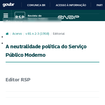
COMUNICA BR
ACESSO À INFORMAÇÃO
PARTI
IR
PARA
Pesquisar
O
CONTEÚDO
/
Acervo
/
v. 81 n. 2-3 (1958)
/
Editorial
Cadastro
Acesso
A neutralidade política do Serviço
Público Moderno
Editor RSP