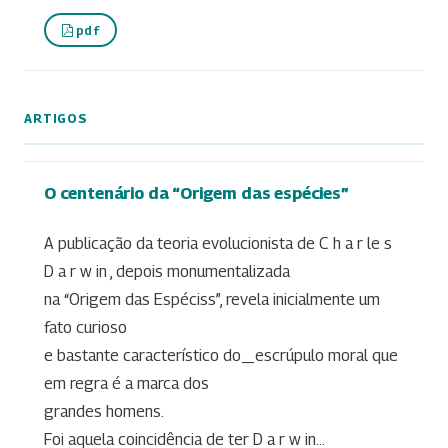
pdf
ARTIGOS
O centenário da “Origem das espécies”
A publicação da teoria evolucionista de C h a r le s
D a r w in , depois monumentalizada
na “Origem das Espéciss”, revela inicialmente um
fato curioso
e bastante característico do_escrúpulo moral que
em regra é a marca dos
grandes homens.
Foi aquela coincidência de ter D a r w in...