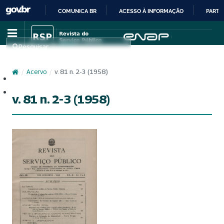
COMUNICA BR
ACESSO À INFORMAÇÃO
PARTI
IR
PARA
Pesquisar
O
CONTEÚDO
/
Acervo
/
v. 81 n. 2-3 (1958)
Cadastro
Acesso
v. 81 n. 2-3 (1958)