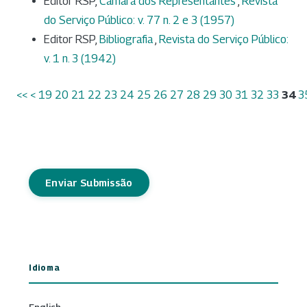
Editor RSP,
Câmara dos Representantes
,
Revista
do Serviço Público: v. 77 n. 2 e 3 (1957)
Editor RSP,
Bibliografia
,
Revista do Serviço Público:
v. 1 n. 3 (1942)
<<
<
19
20
21
22
23
24
25
26
27
28
29
30
31
32
33
34
3
Enviar Submissão
Idioma