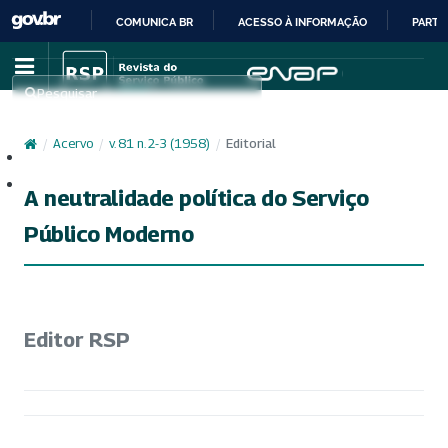
COMUNICA BR
ACESSO À INFORMAÇÃO
PARTI
IR
PARA
Pesquisar
O
CONTEÚDO
/
Acervo
/
v. 81 n. 2-3 (1958)
/
Editorial
Cadastro
Acesso
A neutralidade política do Serviço
Público Moderno
Editor RSP