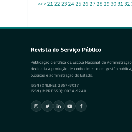
<<
<
21
22
23
24
25
26
27
28
29
30
31
32
Revista do Serviço Público
Publicação científica da Escola Nacional de Administração 
dedicada à produção de conhecimento em gestão pública, 
públicas e administração do Estado.
ISSN (ONLINE): 2357-8017
ISSN (IMPRESSO): 0034-9240