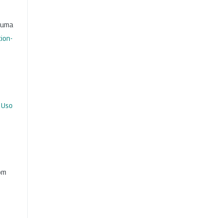
b uma
ion-
 Uso
com