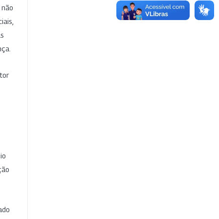
e não
iais,
as
nça.
tor
io
ção
cado