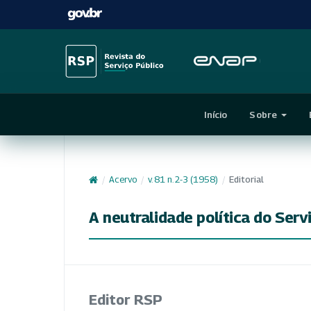
Início
Sobre
/
Acervo
/
v. 81 n. 2-3 (1958)
/
Editorial
A neutralidade política do Ser
Editor RSP