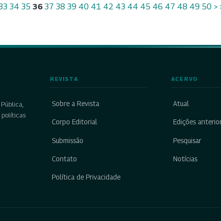
33
34
35
36
37
38
39
40
41
42
43
44
45
46
47
48
49
50
>
REVISTA
ACERVO
Sobre a Revista
Atual
Pública,
políticas
Corpo Editorial
Edições anterio
Submissão
Pesquisar
Contato
Notícias
Política de Privacidade