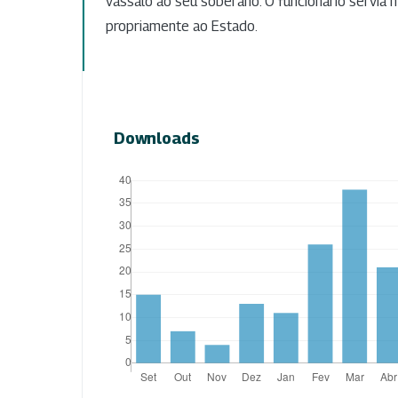
vassalo ao seu soberano. O funcionário servia m
propriamente ao Estado.
Downloads