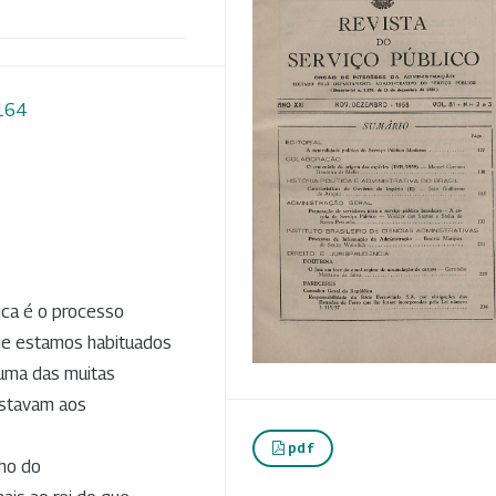
4164
ica é o processo
oje estamos habituados
 uma das muitas
estavam aos
pdf
lho do