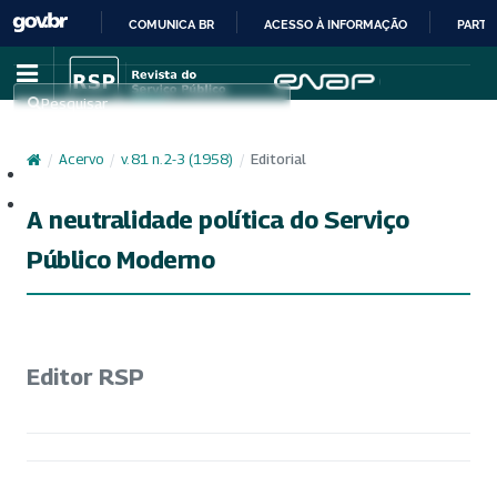
COMUNICA BR
ACESSO À INFORMAÇÃO
PARTI
IR
PARA
Pesquisar
O
CONTEÚDO
/
Acervo
/
v. 81 n. 2-3 (1958)
/
Editorial
Cadastro
Acesso
A neutralidade política do Serviço
Público Moderno
Editor RSP