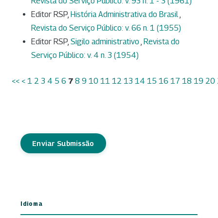
Revista do Serviço Público: v. 93 n. 1 - 3 (1961)
Editor RSP,
História Administrativa do Brasil
,
Revista do Serviço Público: v. 66 n. 1 (1955)
Editor RSP,
Sigilo administrativo
,
Revista do
Serviço Público: v. 4 n. 3 (1954)
<<
<
1
2
3
4
5
6
7
8
9
10
11
12
13
14
15
16
17
18
19
20
Enviar Submissão
Idioma