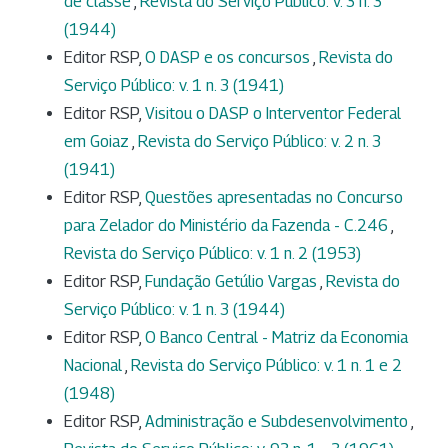
de classe
,
Revista do Serviço Público: v. 3 n. 3
(1944)
Editor RSP,
O DASP e os concursos
,
Revista do
Serviço Público: v. 1 n. 3 (1941)
Editor RSP,
Visitou o DASP o Interventor Federal
em Goiaz
,
Revista do Serviço Público: v. 2 n. 3
(1941)
Editor RSP,
Questões apresentadas no Concurso
para Zelador do Ministério da Fazenda - C.246
,
Revista do Serviço Público: v. 1 n. 2 (1953)
Editor RSP,
Fundação Getúlio Vargas
,
Revista do
Serviço Público: v. 1 n. 3 (1944)
Editor RSP,
O Banco Central - Matriz da Economia
Nacional
,
Revista do Serviço Público: v. 1 n. 1 e 2
(1948)
Editor RSP,
Administração e Subdesenvolvimento
,