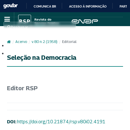
COMUNICA BR
ACESSO À INFORMAÇÃO
PARTI
IR
PARA
Pesquisar
O
CONTEÚDO
/
Acervo
/
v. 80 n. 2 (1958)
/
Editorial
Cadastro
Acesso
Seleção na Democracia
Editor RSP
DOI:
https://doi.org/10.21874/rsp.v80i02.4191