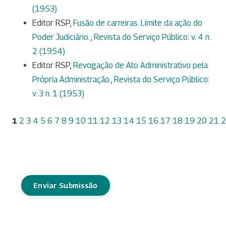
(1953)
Editor RSP,
Fusão de carreiras. Limite da ação do
Poder Judiciário.
,
Revista do Serviço Público: v. 4 n.
2 (1954)
Editor RSP,
Revogação de Ato Administrativo pela
Própria Administração
,
Revista do Serviço Público:
v. 3 n. 1 (1953)
1
2
3
4
5
6
7
8
9
10
11
12
13
14
15
16
17
18
19
20
21
2
Enviar Submissão