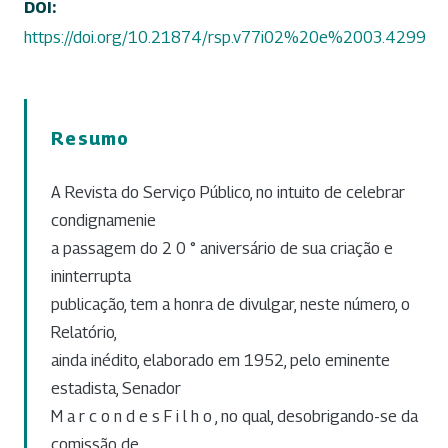
DOI:
https://doi.org/10.21874/rsp.v77i02%20e%2003.4299
Resumo
A Revista do Serviço Público, no intuito de celebrar
condignamenie
a passagem do 2 0 ° aniversário de sua criação e
ininterrupta
publicação, tem a honra de divulgar, neste número, o
Relatório,
ainda inédito, elaborado em 1952, pelo eminente
estadista, Senador
M a r c o n d e s F i l h o , no qual, desobrigando-se da
comissão de