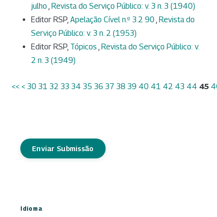
julho
,
Revista do Serviço Público: v. 3 n. 3 (1940)
Editor RSP,
Apelação Cível n.º 3.2 90
,
Revista do
Serviço Público: v. 3 n. 2 (1953)
Editor RSP,
Tópicos
,
Revista do Serviço Público: v.
2 n. 3 (1949)
<<
<
30
31
32
33
34
35
36
37
38
39
40
41
42
43
44
45
4
Enviar Submissão
Idioma