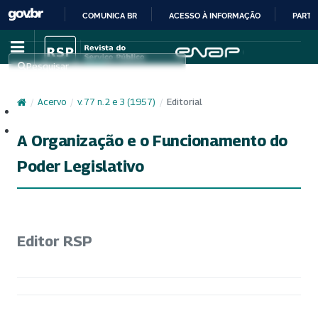
COMUNICA BR
ACESSO À INFORMAÇÃO
PARTI
IR
PARA
Pesquisar
O
CONTEÚDO
/
Acervo
/
v. 77 n. 2 e 3 (1957)
/
Editorial
Cadastro
Acesso
A Organização e o Funcionamento do
Poder Legislativo
Editor RSP