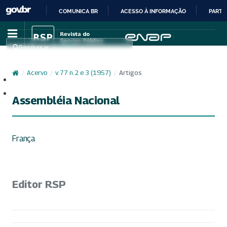
COMUNICA BR
ACESSO À INFORMAÇÃO
PARTI
IR
PARA
Pesquisar
O
CONTEÚDO
/
Acervo
/
v. 77 n. 2 e 3 (1957)
/
Artigos
Cadastro
Acesso
Assembléia Nacional
França
Editor RSP