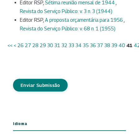
Editor RSP,
Sétima reunião mensal de 1944
,
Revista do Serviço Público: v. 3 n. 3 (1944)
Editor RSP,
A proposta orçamentária para 1956
,
Revista do Serviço Público: v. 68 n. 1 (1955)
<<
<
26
27
28
29
30
31
32
33
34
35
36
37
38
39
40
41
4
Enviar Submissão
Idioma