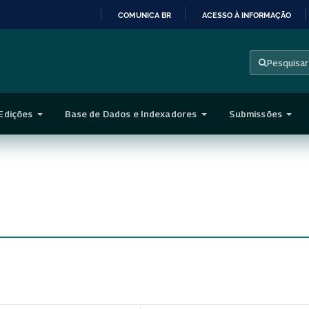
COMUNICA BR
ACESSO À INFORMAÇÃO
IR
PARA
Pesquisar
O
CONTEÚDO
Edições
Base de Dados e Indexadores
Submissões