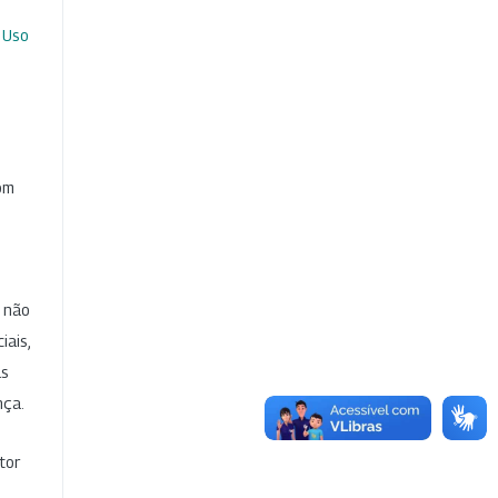
 Uso
com
e não
iais,
as
nça.
tor