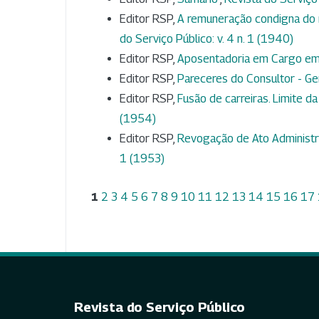
Editor RSP,
A remuneração condigna do 
do Serviço Público: v. 4 n. 1 (1940)
Editor RSP,
Aposentadoria em Cargo e
Editor RSP,
Pareceres do Consultor - Ge
Editor RSP,
Fusão de carreiras. Limite da
(1954)
Editor RSP,
Revogação de Ato Administra
1 (1953)
1
2
3
4
5
6
7
8
9
10
11
12
13
14
15
16
17
Revista do Serviço Público