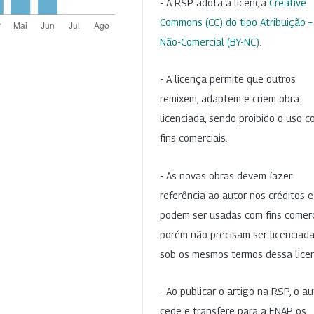
- A RSP adota a licença
Creative
Commons (CC) do tipo Atribuição –
Não-Comercial (BY-NC)
.
- A licença permite que outros
remixem, adaptem e criem obra
licenciada, sendo proibido o uso 
fins comerciais.
- As novas obras devem fazer
referência ao autor nos créditos 
podem ser usadas com fins comerc
porém não precisam ser licenciad
sob os mesmos termos dessa lice
- Ao publicar o artigo na RSP, o au
cede e transfere para a ENAP os