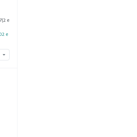
7
(2 e
i02 e