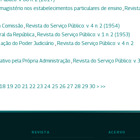
magistério nos estabelecimentos particulares de ensino
,
Revist
m Comissão
,
Revista do Serviço Público: v. 4 n. 2 (1954)
ral da República
,
Revista do Serviço Público: v. 1 n. 2 (1953)
 ação do Poder Judiciário.
,
Revista do Serviço Público: v. 4 n. 2
tivo pela Própria Administração
,
Revista do Serviço Público: v. 3
18
19
20
21
22
23
24
25
26
27
28
29
30
>
>>
REVISTA
ACERVO