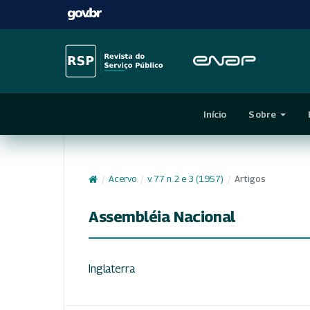
Início
Sobre
/
Acervo
/
v. 77 n. 2 e 3 (1957)
/
Artigos
Assembléia Nacional
Inglaterra