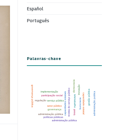
Español
Português
Palavras-chave