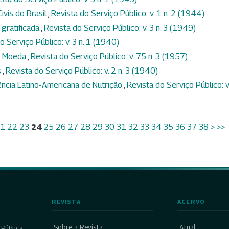
ivis do Brasil
,
Revista do Serviço Público: v. 1 n. 2 (1944)
 gratificada
,
Revista do Serviço Público: v. 3 n. 3 (1949)
o Serviço Público: v. 3 n. 1 (1940)
a Moeda
,
Revista do Serviço Público: v. 75 n. 3 (1957)
s
,
Revista do Serviço Público: v. 2 n. 3 (1940)
ência Latino-Americana de Nutrição
,
Revista do Serviço Público: v
1
22
23
24
25
26
27
28
29
30
31
32
33
34
35
36
37
38
>
>>
REVISTA
ACERVO
Sobre a Revista
Atual
Pública,