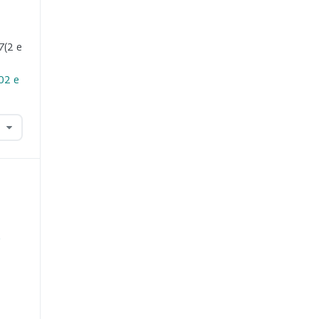
7
(2 e
i02 e
o