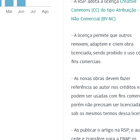
- A RSP adota a licença
Creative
Commons (CC) do tipo Atribuição –
Não-Comercial (BY-NC)
.
- A licença permite que outros
remixem, adaptem e criem obra
licenciada, sendo proibido o uso 
fins comerciais.
- As novas obras devem fazer
referência ao autor nos créditos 
podem ser usadas com fins comerc
porém não precisam ser licenciad
sob os mesmos termos dessa lice
- Ao publicar o artigo na RSP, o au
cede e transfere para a ENAP os