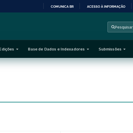
COMUNICA BR
ACESSO À INFORMAÇÃO
IR
PARA
Pesquisar
O
CONTEÚDO
Edições
Base de Dados e Indexadores
Submissões