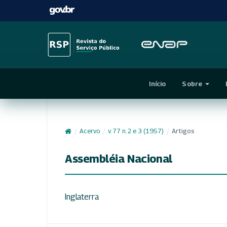
Início
Sobre
/
Acervo
/
v. 77 n. 2 e 3 (1957)
/
Artigos
Assembléia Nacional
Inglaterra