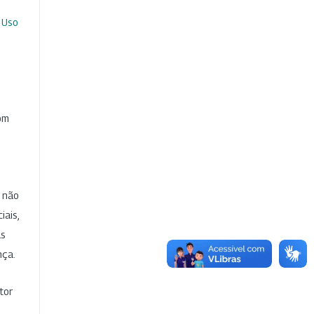
 Uso
com
e não
iais,
as
nça.
tor