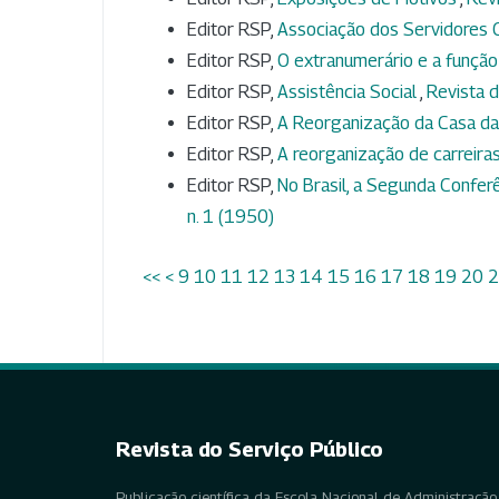
Editor RSP,
Associação dos Servidores C
Editor RSP,
O extranumerário e a função
Editor RSP,
Assistência Social
,
Revista d
Editor RSP,
A Reorganização da Casa d
Editor RSP,
A reorganização de carreira
Editor RSP,
No Brasil, a Segunda Confer
n. 1 (1950)
<<
<
9
10
11
12
13
14
15
16
17
18
19
20
2
Revista do Serviço Público
Publicação científica da Escola Nacional de Administração 