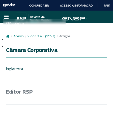
COMUNICA BR
ACESSO À INFORMAÇÃO
PARTI
IR
PARA
Pesquisar
O
CONTEÚDO
/
Acervo
/
v. 77 n. 2 e 3 (1957)
/
Artigos
Cadastro
Acesso
Câmara Corporativa
Inglaterra
Editor RSP