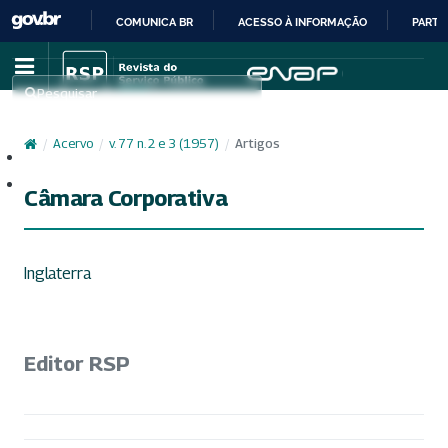
COMUNICA BR
ACESSO À INFORMAÇÃO
PARTI
IR
PARA
Pesquisar
O
CONTEÚDO
/
Acervo
/
v. 77 n. 2 e 3 (1957)
/
Artigos
Cadastro
Acesso
Câmara Corporativa
Inglaterra
Editor RSP