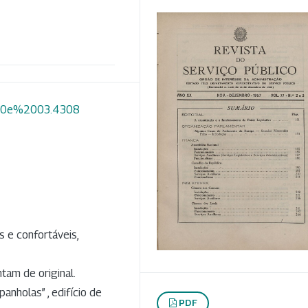
2%20e%2003.4308
 e confortáveis,
tam de original.
anholas” , edifício de
PDF