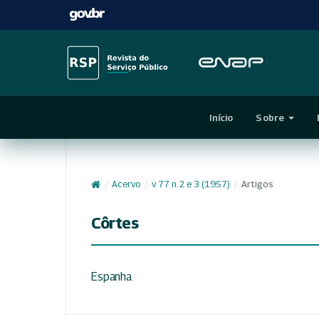
Início
Sobre
/
Acervo
/
v. 77 n. 2 e 3 (1957)
/
Artigos
Côrtes
Espanha