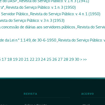
te do DASP
,
Revista do Serviço Público: v. 1 n. 3 (1941)
ra"
,
Revista do Serviço Público: v. 1 n. 3 (1950)
 Servidor Público
,
Revista do Serviço Público: v. 4 n. 1 (1950)
vista do Serviço Público: v. 3 n. 3 (1953)
 concessão de diárias aos servidores públicos
,
Revista do Servi
idade da Lei n.° 1.149, de 30-6-1950
,
Revista do Serviço Público: v
6
17
18
19
20
21
22
23
24
25
26
27
28
29
30
>
>>
REVISTA
ACERVO