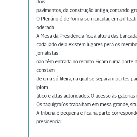
dois
pavimentos, de construção antiga, contando gr
O Plenário é de forma semicircular, em anfiteat
oderada.
A Mesa da Presidência fica à altura das bancada
cada lado dela existem lugares pera os membr
jornalistas
não têm entrada no recinto. Ficam numa parte d
constam
de uma só fileira, na qual se separam pcrtes 
iplom
ático e altas autoridades. O acesso às galerias n
Os taquígrafos trabalham em mesa grande, situ
A tribuna é pequena e fica na parte correspon
presidencial.