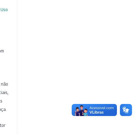
 Uso
com
e não
iais,
as
nça.
tor