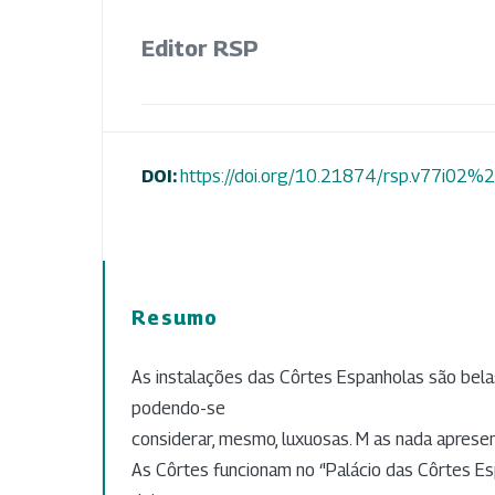
Editor RSP
DOI:
https://doi.org/10.21874/rsp.v77i0
Resumo
As instalações das Côrtes Espanholas são belas
podendo-se
considerar, mesmo, luxuosas. M as nada apresen
As Côrtes funcionam no ‘'Palácio das Côrtes Esp