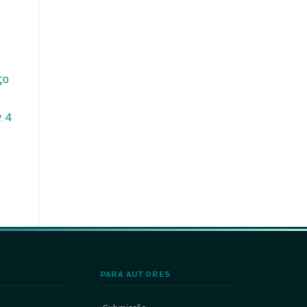
ço
. 4
PARA AUTORES