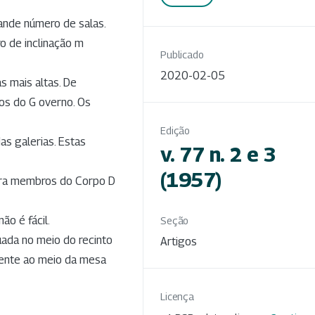
ande número de salas.
ro de inclinação m
Publicado
2020-02-05
s mais altas. De
os do G overno. Os
Edição
as galerias. Estas
v. 77 n. 2 e 3
(1957)
para membros do Corpo D
ão é fácil.
Seção
ada no meio do recinto
Artigos
dente ao meio da mesa
Licença