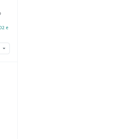
o
i02 e