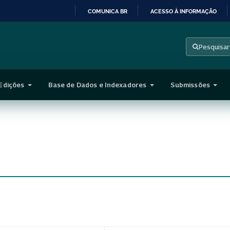
COMUNICA BR
ACESSO À INFORMAÇÃO
IR
PARA
Pesquisar
O
CONTEÚDO
Edições
Base de Dados e Indexadores
Submissões