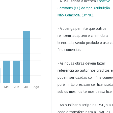
- A RSP adota a licença
Creative
Commons (CC) do tipo Atribuição –
Não-Comercial (BY-NC)
.
- A licença permite que outros
remixem, adaptem e criem obra
licenciada, sendo proibido o uso 
fins comerciais.
- As novas obras devem fazer
referência ao autor nos créditos 
podem ser usadas com fins comerc
porém não precisam ser licenciad
sob os mesmos termos dessa lice
- Ao publicar o artigo na RSP, o au
cede e transfere para a ENAP os