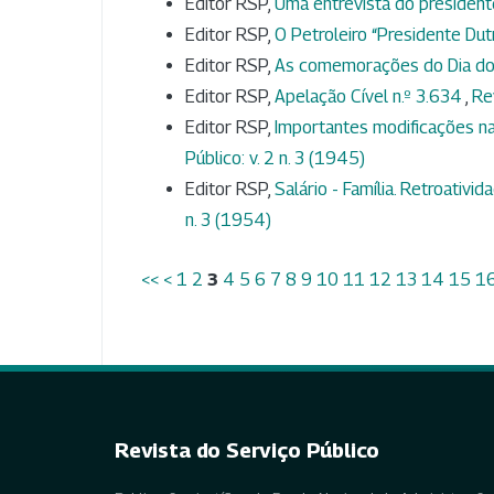
Editor RSP,
Uma entrevista do presiden
Editor RSP,
O Petroleiro “Presidente Dut
Editor RSP,
As comemorações do Dia do
Editor RSP,
Apelação Cível n.º 3.634
,
Re
Editor RSP,
Importantes modificações na
Público: v. 2 n. 3 (1945)
Editor RSP,
Salário - Família. Retroativ
n. 3 (1954)
<<
<
1
2
3
4
5
6
7
8
9
10
11
12
13
14
15
1
Revista do Serviço Público