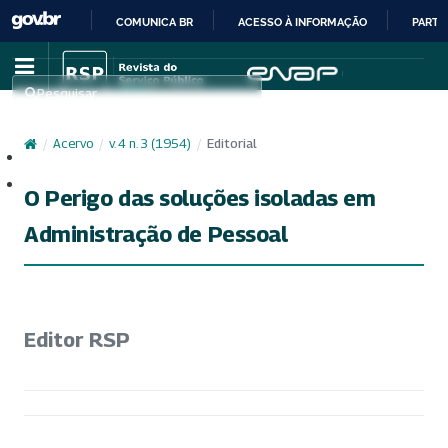
COMUNICA BR
ACESSO À INFORMAÇÃO
PARTI
IR
PARA
Pesquisar
O
CONTEÚDO
/
Acervo
/
v. 4 n. 3 (1954)
/
Editorial
Cadastro
Acesso
O Perigo das soluções isoladas em
Administração de Pessoal
Editor RSP