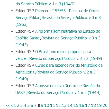
do Serviço Público: v. 1 n. 3 (1949)
Editor RSP,
Parecer n.° 55/53 - Pessoal de Obras.
Serviço Militar
,
Revista do Serviço Público: v. 3 n. 3
(1953)
Editor RSP,
A reforma administrativa no Estado do
Espírito Santo
,
Revista do Serviço Público: v. 3 n. 3
(1943)
Editor RSP,
O Brasil tem meios próprios para
vencer
,
Revista do Serviço Público: v. 3 n. 2 (1949)
Editor RSP,
Curso para fazendeiros do Ministério da
Agricultura
,
Revista do Serviço Público: v. 2 n. 3
(1949)
Editor RSP,
A posse do novo Diretor de Divisão do
DASP
,
Revista do Serviço Público: v. 1 n. 2 (1944)
<<
<
1
2
3
4
5
6
7
8
9
10
11
12
13
14
15
16
17
18
19
20