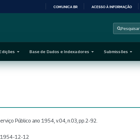
COMUNICA BR
ACESSO À INFORMAÇÃO
IR
PARA
Pesquisar
O
CONTEÚDO
Edições
Base de Dados e Indexadores
Submissões
erviço Público ano 1954, v.04, n.03, pp.2-92.
1954-12-12