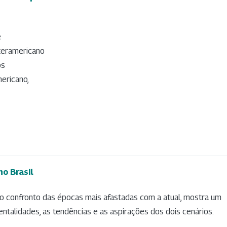
e
teramericano
os
ericano,
o Brasil
 e o confronto das épocas mais afastadas com a atual, mostra um
ntalidades, as tendências e as aspirações dos dois cenários.