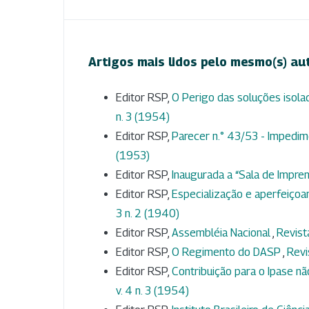
Artigos mais lidos pelo mesmo(s) au
Editor RSP,
O Perigo das soluções isol
n. 3 (1954)
Editor RSP,
Parecer n.° 43/53 - Impedim
(1953)
Editor RSP,
Inaugurada a “Sala de Impr
Editor RSP,
Especialização e aperfeiçoa
3 n. 2 (1940)
Editor RSP,
Assembléia Nacional
,
Revist
Editor RSP,
O Regimento do DASP
,
Revi
Editor RSP,
Contribuição para o Ipase n
v. 4 n. 3 (1954)