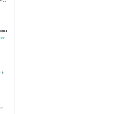
viço
b uma
ion-
 Uso
com