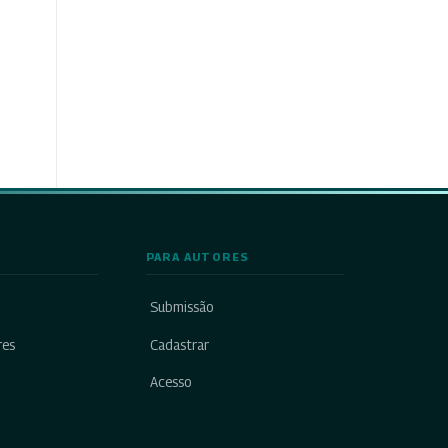
PARA AUTORES
Submissão
res
Cadastrar
Acesso