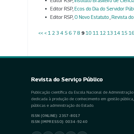
Editor RSP,
Instituto Brasileiro de Ciênc
Editor RSP,
Ecos do Dia do Servidor Púb
Editor RSP,
O Novo Estatuto
,
Revista do 
<<
<
1
2
3
4
5
6
7
8
9
10
11
12
13
14
15
1
Revista do Serviço Público
Publicação científica da Escola Nacional de Administração 
dedicada à produção de conhecimento em gestão pública, 
públicas e administração do Estado.
ISSN (ONLINE): 2357-8017
ISSN (IMPRESSO): 0034-9240