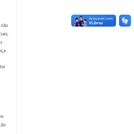
e não
iais,
as
nça.
tor
io
ção