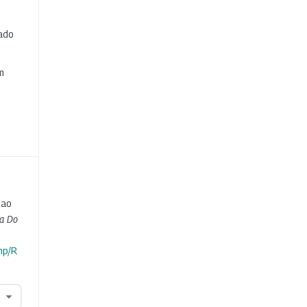
cado
e
m
 ao
ta Do
hp/R