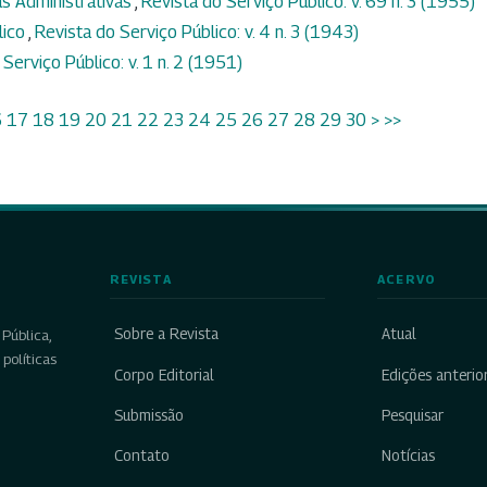
ias Administrativas
,
Revista do Serviço Público: v. 69 n. 3 (1955)
lico
,
Revista do Serviço Público: v. 4 n. 3 (1943)
Serviço Público: v. 1 n. 2 (1951)
6
17
18
19
20
21
22
23
24
25
26
27
28
29
30
>
>>
REVISTA
ACERVO
Sobre a Revista
Atual
Pública,
políticas
Corpo Editorial
Edições anterio
Submissão
Pesquisar
Contato
Notícias