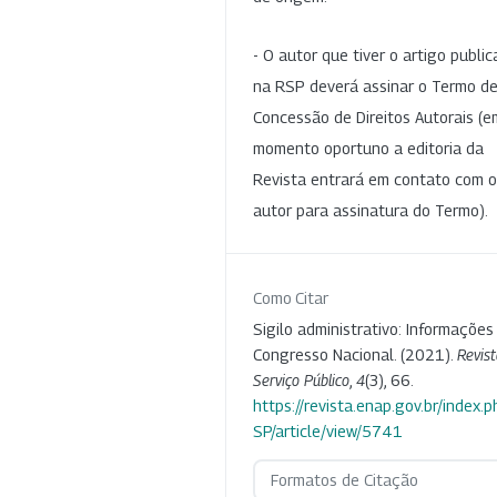
- O autor que tiver o artigo publi
na RSP deverá assinar o Termo d
Concessão de Direitos Autorais (e
momento oportuno a editoria da
Revista entrará em contato com o
autor para assinatura do Termo).
Como Citar
Sigilo administrativo: Informações
Congresso Nacional. (2021).
Revis
Serviço Público
,
4
(3), 66.
https://revista.enap.gov.br/index.p
SP/article/view/5741
Formatos de Citação