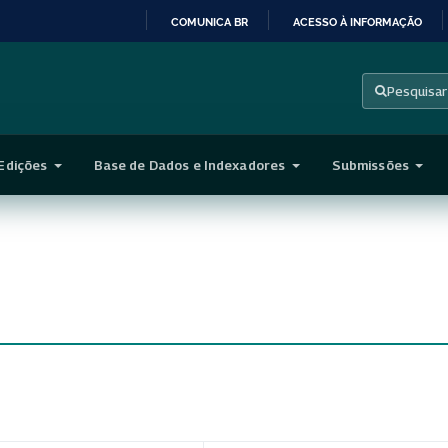
COMUNICA BR
ACESSO À INFORMAÇÃO
IR
PARA
Pesquisar
O
CONTEÚDO
Edições
Base de Dados e Indexadores
Submissões