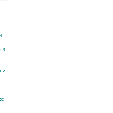
 4
n. 3
 v.
co: