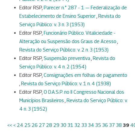
Editor RSP,
Parecer n.° 287 - 1 — Federalização de
Estabelecimento de Ensino Superior
,
Revista do
Serviço Público: v. 3 n. 3 (1953)
Editor RSP,
Funcionário Público. Vitaliciedade -
Alteração ou Suspensão dos Graus de Acesso
,
Revista do Serviço Público: v. 2 n. 3 (1953)
Editor RSP,
Suspensão preventiva
,
Revista do
Serviço Público: v. 4 n. 2 (1954)
Editor RSP,
Consignações em folhas de pagamento
,
Revista do Serviço Público: v. 1 n. 4 (1938)
Editor RSP,
O D.A.S.P. no II Congresso Nacional dos
Municípios Brasileiros
,
Revista do Serviço Público: v.
4 n. 3 (1952)
<<
<
24
25
26
27
28
29
30
31
32
33
34
35
36
37
38
39
4