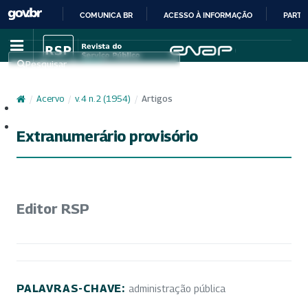
COMUNICA BR
ACESSO À INFORMAÇÃO
PARTI
IR
PARA
Pesquisar
O
CONTEÚDO
/
Acervo
/
v. 4 n. 2 (1954)
/
Artigos
Cadastro
Acesso
Extranumerário provisório
Editor RSP
PALAVRAS-CHAVE:
administração pública