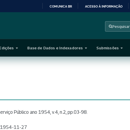
COMUNICA BR
ACESSO À INFORMAÇÃO
IR
PARA
Pesquisar
O
CONTEÚDO
Edições
Base de Dados e Indexadores
Submissões
erviço Público ano 1954, v.4, n.2, pp.03-98.
1954-11-27