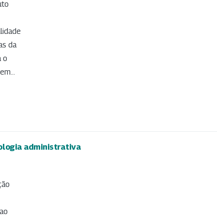
uto
lidade
as da
a o
em...
ologia administrativa
ção
 ao