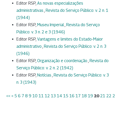
Editor RSP,
As novas especializações
administrativas
,
Revista do Serviço Público: v. 2 n. 1
(1944)
Editor RSP,
Museu Imperial
,
Revista do Serviço
Público: v. 3 n. 2 e 3 (1946)
Editor RSP,
Vantagens e limites do Estado-Maior
administrativo
,
Revista do Serviço Público: v. 2 n. 3
(1946)
Editor RSP,
Organização e coordenação
,
Revista do
Serviço Público: v. 2 n. 2 (1942)
Editor RSP,
Notícias
,
Revista do Serviço Público: v. 3
n. 3 (1943)
<<
<
5
6
7
8
9
10
11
12
13
14
15
16
17
18
19
20
21
22
2