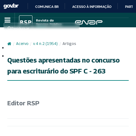
COMUNICA BR
ACESSO À INFORMAÇÃO
PARTI
IR
PARA
Pesquisar
O
CONTEÚDO
/
Acervo
/
v. 4 n. 2 (1954)
/
Artigos
Cadastro
Acesso
Questões apresentadas no concurso
para escriturário do SPF C - 263
Editor RSP