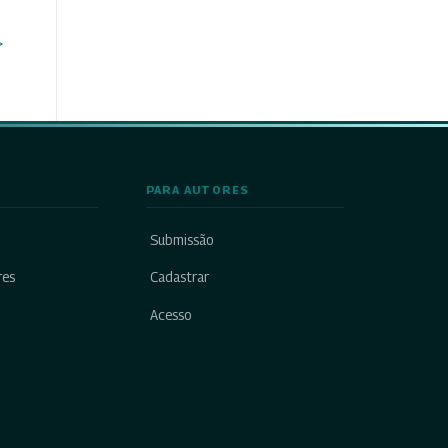
>
PARA AUTORES
Submissão
res
Cadastrar
Acesso