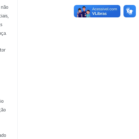
e não
iais,
as
nça.
tor
io
ção
cado