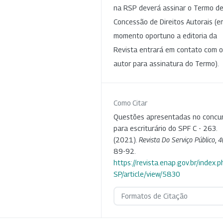
na RSP deverá assinar o Termo d
Concessão de Direitos Autorais (e
momento oportuno a editoria da
Revista entrará em contato com o
autor para assinatura do Termo).
Como Citar
Questões apresentadas no concu
para escriturário do SPF C - 263.
(2021).
Revista Do Serviço Público
,
4
89-92.
https://revista.enap.gov.br/index.p
SP/article/view/5830
Formatos de Citação