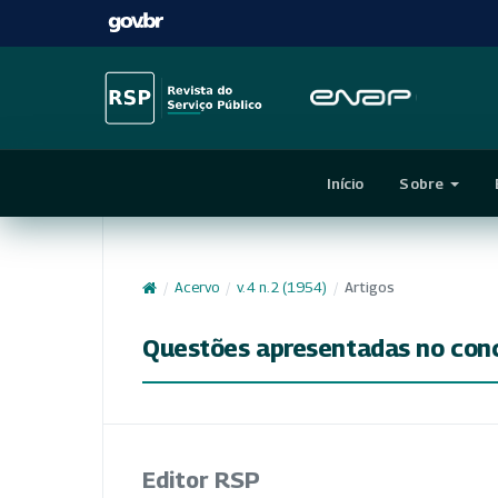
Início
Sobre
/
Acervo
/
v. 4 n. 2 (1954)
/
Artigos
Questões apresentadas no concu
Editor RSP