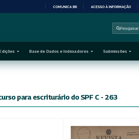
COMUNICA BR
ACESSO À INFORMAÇÃO
IR
PARA
Pesquisar
O
CONTEÚDO
Edições
Base de Dados e Indexadores
Submissões
rso para escriturário do SPF C - 263