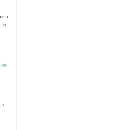
b uma
ion-
 Uso
com