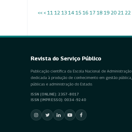
<<
<
11
12
13
14
15
16
17
18
19
20
21
22
Revista do Serviço Público
Publicação científica da Escola Nacional de Administração 
dedicada à produção de conhecimento em gestão pública, 
públicas e administração do Estado.
ISSN (ONLINE): 2357-8017
ISSN (IMPRESSO): 0034-9240