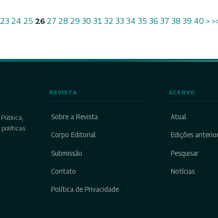
23
24
25
26
27
28
29
30
31
32
33
34
35
36
37
38
39
40
>
>
REVISTA
ACERVO
Sobre a Revista
Atual
Pública,
políticas
Corpo Editorial
Edições anterio
Submissão
Pesquisar
Contato
Notícias
Política de Privacidade