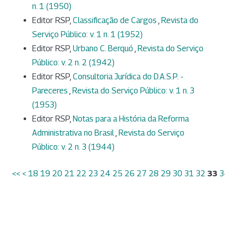
n. 1 (1950)
Editor RSP,
Classificação de Cargos
,
Revista do
Serviço Público: v. 1 n. 1 (1952)
Editor RSP,
Urbano C. Berquó
,
Revista do Serviço
Público: v. 2 n. 2 (1942)
Editor RSP,
Consultoria Jurídica do D.A.S.P. -
Pareceres
,
Revista do Serviço Público: v. 1 n. 3
(1953)
Editor RSP,
Notas para a História da Reforma
Administrativa no Brasil
,
Revista do Serviço
Público: v. 2 n. 3 (1944)
<<
<
18
19
20
21
22
23
24
25
26
27
28
29
30
31
32
33
3