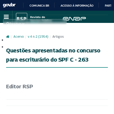
COMUNICA BR
ACESSO À INFORMAÇÃO
PARTI
IR
PARA
Pesquisar
O
CONTEÚDO
/
Acervo
/
v. 4 n. 2 (1954)
/
Artigos
Cadastro
Acesso
Questões apresentadas no concurso
para escriturário do SPF C - 263
Editor RSP