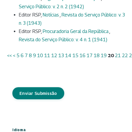
Serviço Público: v. 2 n. 2 (1942)
Editor RSP,
Notícias
,
Revista do Serviço Público: v. 3
n. 3 (1943)
Editor RSP,
Procuradoria Geral da República
,
Revista do Serviço Público: v. 4 n. 1 (1941)
<<
<
5
6
7
8
9
10
11
12
13
14
15
16
17
18
19
20
21
22
2
Enviar Submissão
Idioma