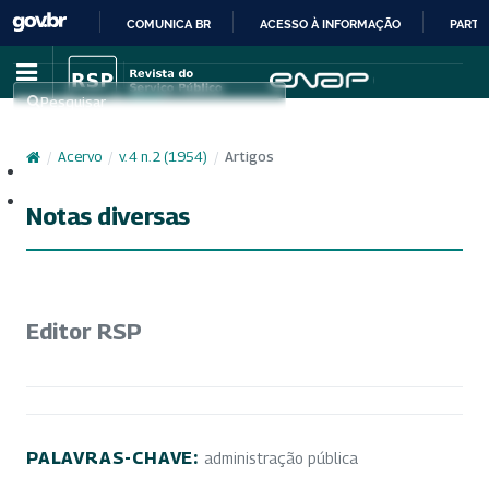
COMUNICA BR
ACESSO À INFORMAÇÃO
PARTI
IR
PARA
Pesquisar
O
CONTEÚDO
/
Acervo
/
v. 4 n. 2 (1954)
/
Artigos
Cadastro
Acesso
Notas diversas
Editor RSP
PALAVRAS-CHAVE:
administração pública