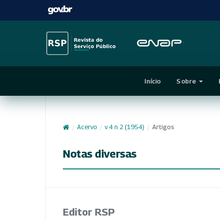
Início
Sobre
/
Acervo
/
v. 4 n. 2 (1954)
/
Artigos
Notas diversas
Editor RSP