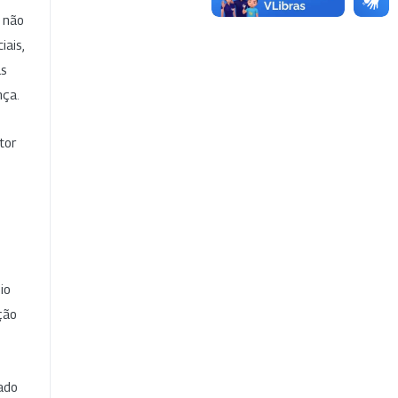
e não
iais,
as
nça.
tor
io
ção
cado