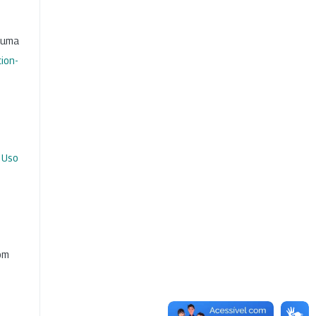
b uma
ion-
 Uso
com