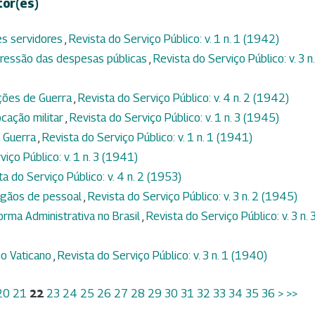
tor(es)
es servidores
,
Revista do Serviço Público: v. 1 n. 1 (1942)
ressão das despesas públicas
,
Revista do Serviço Público: v. 3 n.
ações de Guerra
,
Revista do Serviço Público: v. 4 n. 2 (1942)
ocação militar
,
Revista do Serviço Público: v. 1 n. 3 (1945)
a Guerra
,
Revista do Serviço Público: v. 1 n. 1 (1941)
iço Público: v. 1 n. 3 (1941)
ta do Serviço Público: v. 4 n. 2 (1953)
órgãos de pessoal
,
Revista do Serviço Público: v. 3 n. 2 (1945)
orma Administrativa no Brasil
,
Revista do Serviço Público: v. 3 n. 
o Vaticano
,
Revista do Serviço Público: v. 3 n. 1 (1940)
20
21
22
23
24
25
26
27
28
29
30
31
32
33
34
35
36
>
>>