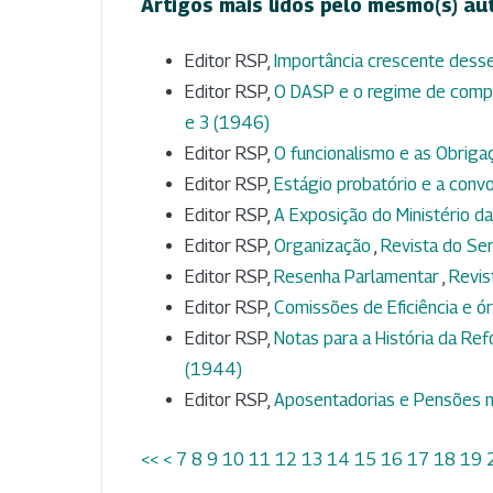
Artigos mais lidos pelo mesmo(s) au
Editor RSP,
Importância crescente dess
Editor RSP,
O DASP e o regime de comp
e 3 (1946)
Editor RSP,
O funcionalismo e as Obrig
Editor RSP,
Estágio probatório e a conv
Editor RSP,
A Exposição do Ministério d
Editor RSP,
Organização
,
Revista do Serv
Editor RSP,
Resenha Parlamentar
,
Revis
Editor RSP,
Comissões de Eficiência e 
Editor RSP,
Notas para a História da Ref
(1944)
Editor RSP,
Aposentadorias e Pensões n
<<
<
7
8
9
10
11
12
13
14
15
16
17
18
19