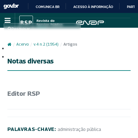
COMUNICA BR
ACESSO À INFORMAÇÃO
PARTI
IR
PARA
Pesquisar
O
CONTEÚDO
/
Acervo
/
v. 4 n. 2 (1954)
/
Artigos
Cadastro
Acesso
Notas diversas
Editor RSP
PALAVRAS-CHAVE:
administração pública