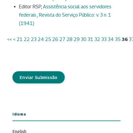
Editor RSP,
Assistência social aos servidores
federais
,
Revista do Serviço Público: v. 3 n. 1
(1941)
<<
<
21
22
23
24
25
26
27
28
29
30
31
32
33
34
35
36
3
Enviar Submissão
Idioma
English