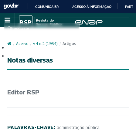
COMUNICA BR
ACESSO À INFORMAÇÃO
PARTI
IR
PARA
Pesquisar
O
CONTEÚDO
/
Acervo
/
v. 4 n. 2 (1954)
/
Artigos
Cadastro
Acesso
Notas diversas
Editor RSP
PALAVRAS-CHAVE:
administração pública