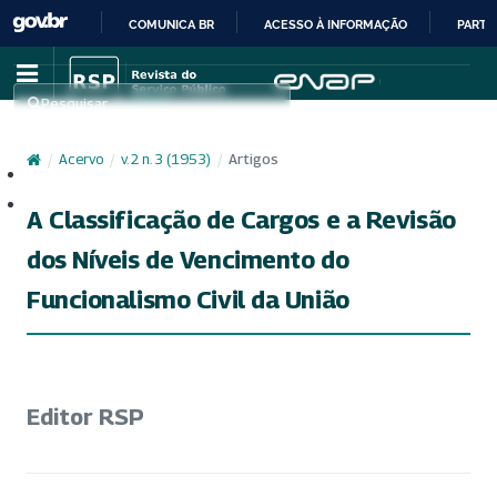
COMUNICA BR
ACESSO À INFORMAÇÃO
PARTI
IR
PARA
Pesquisar
O
CONTEÚDO
/
Acervo
/
v. 2 n. 3 (1953)
/
Artigos
Cadastro
Acesso
A Classificação de Cargos e a Revisão
dos Níveis de Vencimento do
Funcionalismo Civil da União
Editor RSP