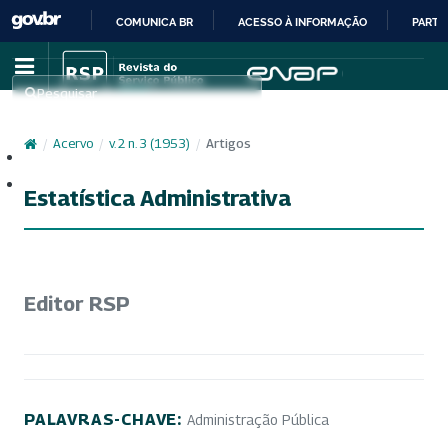
COMUNICA BR
ACESSO À INFORMAÇÃO
PARTI
IR
PARA
Pesquisar
O
CONTEÚDO
/
Acervo
/
v. 2 n. 3 (1953)
/
Artigos
Cadastro
Acesso
Estatística Administrativa
Editor RSP
PALAVRAS-CHAVE:
Administração Pública