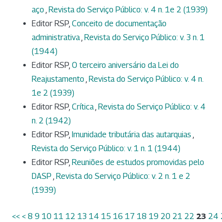
aço
,
Revista do Serviço Público: v. 4 n. 1e 2 (1939)
Editor RSP,
Conceito de documentação
administrativa
,
Revista do Serviço Público: v. 3 n. 1
(1944)
Editor RSP,
O terceiro aniversário da Lei do
Reajustamento
,
Revista do Serviço Público: v. 4 n.
1e 2 (1939)
Editor RSP,
Crítica
,
Revista do Serviço Público: v. 4
n. 2 (1942)
Editor RSP,
Imunidade tributária das autarquias
,
Revista do Serviço Público: v. 1 n. 1 (1944)
Editor RSP,
Reuniões de estudos promovidas pelo
DASP
,
Revista do Serviço Público: v. 2 n. 1 e 2
(1939)
<<
<
8
9
10
11
12
13
14
15
16
17
18
19
20
21
22
23
24