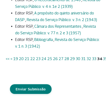
Serviço Público: v. 4 n. 1e 2 (1939)
Editor RSP,
A propósito do quinto aniversário do
DASP
,
Revista do Serviço Público: v. 3 n. 2 (1943)
Editor RSP,
Câmara dos Representantes
,
Revista
do Serviço Público: v. 77 n. 2 e 3 (1957)
Editor RSP,
Bibliografia
,
Revista do Serviço Público:
v. 1 n. 3 (1942)
<<
<
19
20
21
22
23
24
25
26
27
28
29
30
31
32
33
34
3
Enviar Submissão