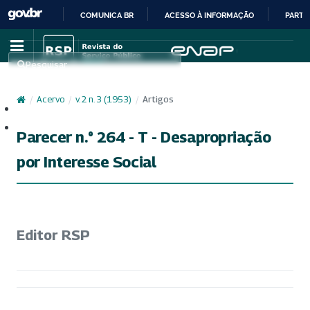
COMUNICA BR
ACESSO À INFORMAÇÃO
PARTI
IR
PARA
Pesquisar
O
CONTEÚDO
/
Acervo
/
v. 2 n. 3 (1953)
/
Artigos
Cadastro
Acesso
Parecer n.° 264 - T - Desapropriação
por Interesse Social
Editor RSP