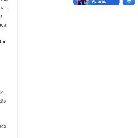
iais,
as
nça.
tor
io
ção
cado
e