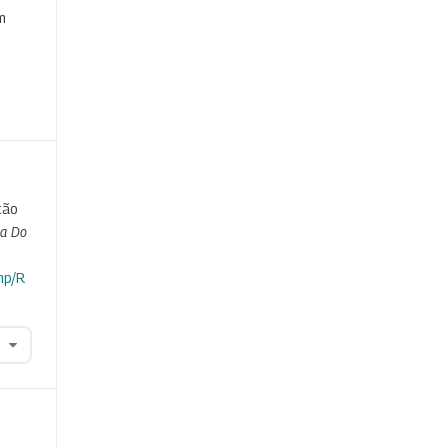
m
ção
ta Do
hp/R