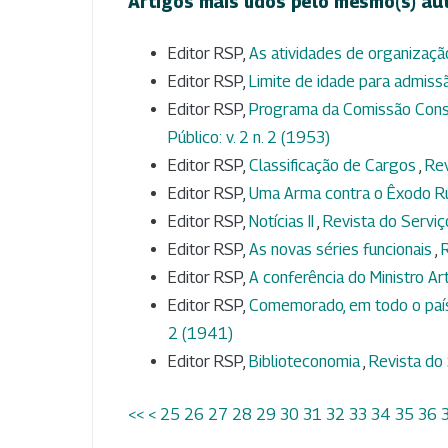
Artigos mais lidos pelo mesmo(s) au
Editor RSP,
As atividades de organizaç
Editor RSP,
Limite de idade para admis
Editor RSP,
Programa da Comissão Consul
Público: v. 2 n. 2 (1953)
Editor RSP,
Classificação de Cargos
,
Rev
Editor RSP,
Uma Arma contra o Êxodo R
Editor RSP,
Notícias II
,
Revista do Serviço
Editor RSP,
As novas séries funcionais
,
R
Editor RSP,
A conferência do Ministro A
Editor RSP,
Comemorado, em todo o país,
2 (1941)
Editor RSP,
Biblioteconomia
,
Revista do 
<<
<
25
26
27
28
29
30
31
32
33
34
35
36