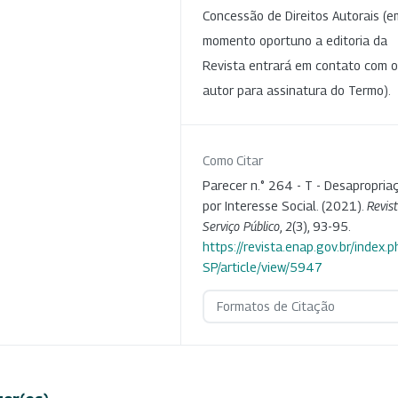
Concessão de Direitos Autorais (e
momento oportuno a editoria da
Revista entrará em contato com o
autor para assinatura do Termo).
Como Citar
Parecer n.° 264 - T - Desapropria
por Interesse Social. (2021).
Revis
Serviço Público
,
2
(3), 93-95.
https://revista.enap.gov.br/index.p
SP/article/view/5947
Formatos de Citação