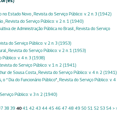
tor(es)
ão no Estado Novo
,
Revista do Serviço Público: v. 2 n. 3 (1942)
são
,
Revista do Serviço Público: v. 2 n. 1 (1940)
tiva de Administração Pública no Brasil
,
Revista do Serviço
ista do Serviço Público: v. 2 n. 3 (1953)
ural
,
Revista do Serviço Público: v. 2 n. 1 (1953)
 Público: v. 4 n. 3 (1938)
evista do Serviço Público: v. 1 n. 2 (1941)
rthur de Sousa Costa
,
Revista do Serviço Público: v. 4 n. 2 (1941)
 o “ Dia do Funcionário Público"
,
Revista do Serviço Público: v. 4 
Serviço Público: v. 3 n. 2 (1940)
37
38
39
40
41
42
43
44
45
46
47
48
49
50
51
52
53
54
>