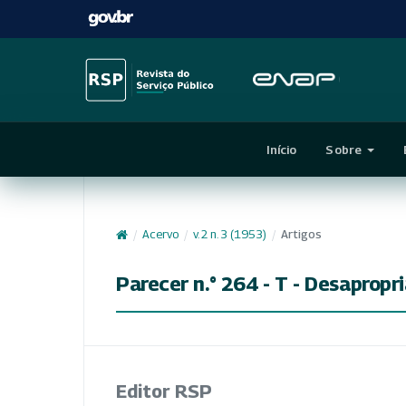
Início
Sobre
/
Acervo
/
v. 2 n. 3 (1953)
/
Artigos
Parecer n.° 264 - T - Desapropr
Editor RSP