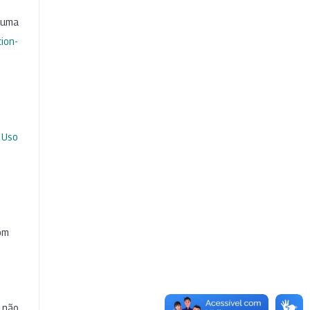
b uma
ion-
 Uso
com
e não