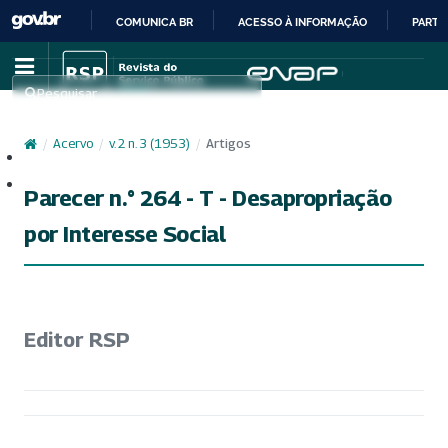
COMUNICA BR
ACESSO À INFORMAÇÃO
PARTI
IR
PARA
Pesquisar
O
CONTEÚDO
/
Acervo
/
v. 2 n. 3 (1953)
/
Artigos
Cadastro
Acesso
Parecer n.° 264 - T - Desapropriação
por Interesse Social
Editor RSP