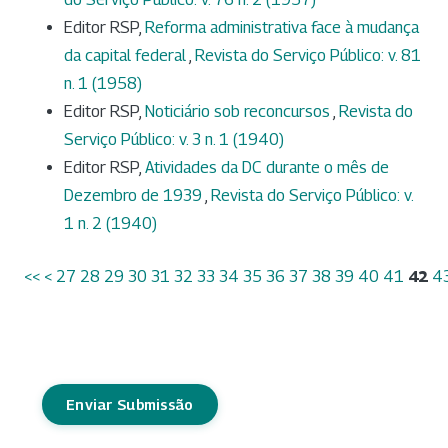
Editor RSP,
Reforma administrativa face à mudança
da capital federal
,
Revista do Serviço Público: v. 81
n. 1 (1958)
Editor RSP,
Noticiário sob reconcursos
,
Revista do
Serviço Público: v. 3 n. 1 (1940)
Editor RSP,
Atividades da DC durante o mês de
Dezembro de 1939
,
Revista do Serviço Público: v.
1 n. 2 (1940)
<<
<
27
28
29
30
31
32
33
34
35
36
37
38
39
40
41
42
4
Enviar Submissão