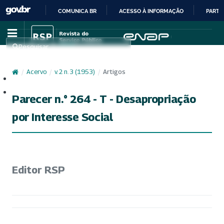
COMUNICA BR
ACESSO À INFORMAÇÃO
PARTI
IR
PARA
Pesquisar
O
CONTEÚDO
/
Acervo
/
v. 2 n. 3 (1953)
/
Artigos
Cadastro
Acesso
Parecer n.° 264 - T - Desapropriação
por Interesse Social
Editor RSP