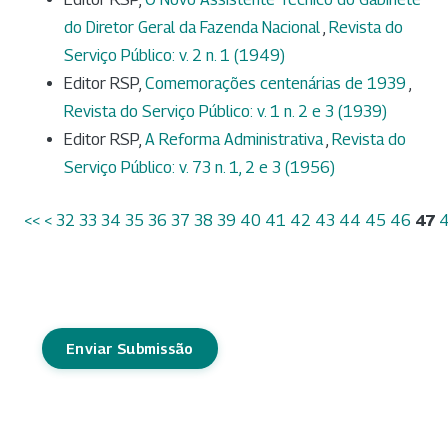
do Diretor Geral da Fazenda Nacional
,
Revista do
Serviço Público: v. 2 n. 1 (1949)
Editor RSP,
Comemorações centenárias de 1939
,
Revista do Serviço Público: v. 1 n. 2 e 3 (1939)
Editor RSP,
A Reforma Administrativa
,
Revista do
Serviço Público: v. 73 n. 1, 2 e 3 (1956)
<<
<
32
33
34
35
36
37
38
39
40
41
42
43
44
45
46
47
Enviar Submissão