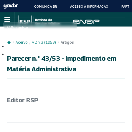
COMUNICA BR
ACESSO À INFORMAÇÃO
PARTI
IR
PARA
Pesquisar
O
CONTEÚDO
/
Acervo
/
v. 2 n. 3 (1953)
/
Artigos
Cadastro
Acesso
Parecer n.° 43/53 - Impedimento em
Matéria Administrativa
Editor RSP