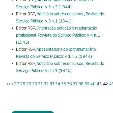
Serviço Público: v. 3 n. 3 (1944)
Editor RSP,
Noticiário sobre concursos
,
Revista do
Serviço Público: v. 3 n. 1 (1941)
Editor RSP,
Orientação, seleção e readaptação
profissional
,
Revista do Serviço Público: v. 4 n. 1
(1945)
Editor RSP,
Aposentadoria do extranumerário
,
Revista do Serviço Público: v. 1 n. 2 (1944)
Editor RSP,
Noticiário sob reconcursos
,
Revista do
Serviço Público: v. 3 n. 1 (1940)
<<
<
27
28
29
30
31
32
33
34
35
36
37
38
39
40
41
42
4