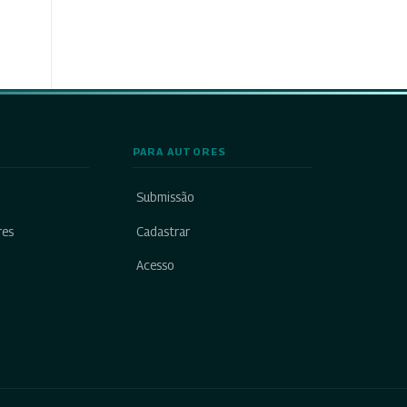
PARA AUTORES
Submissão
res
Cadastrar
Acesso