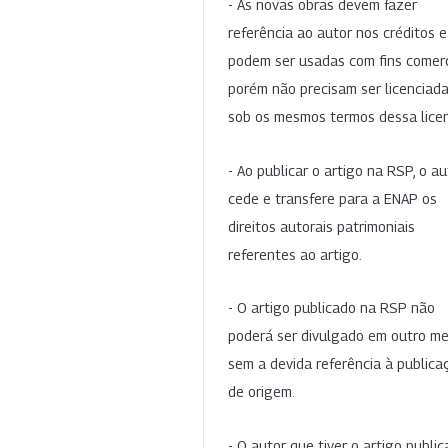
- As novas obras devem fazer
referência ao autor nos créditos 
podem ser usadas com fins comerc
porém não precisam ser licenciad
sob os mesmos termos dessa lice
- Ao publicar o artigo na RSP, o au
cede e transfere para a ENAP os
direitos autorais patrimoniais
referentes ao artigo.
- O artigo publicado na RSP não
poderá ser divulgado em outro me
sem a devida referência à publica
de origem.
- O autor que tiver o artigo publi