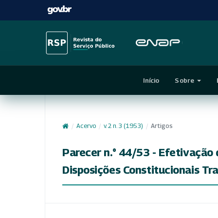
Início
Sobre
/
Acervo
/
v. 2 n. 3 (1953)
/
Artigos
Parecer n.° 44/53 - Efetivação 
Disposições Constitucionais Tra