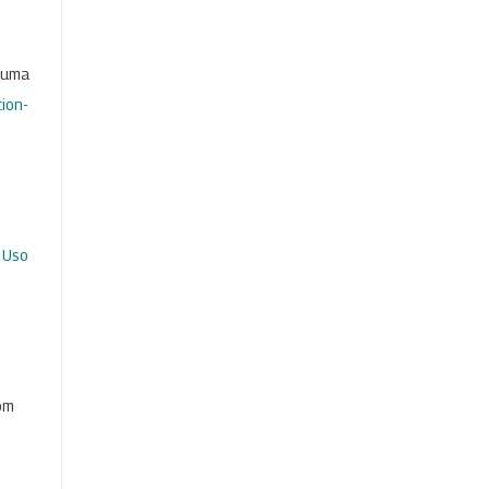
b uma
ion-
 Uso
com