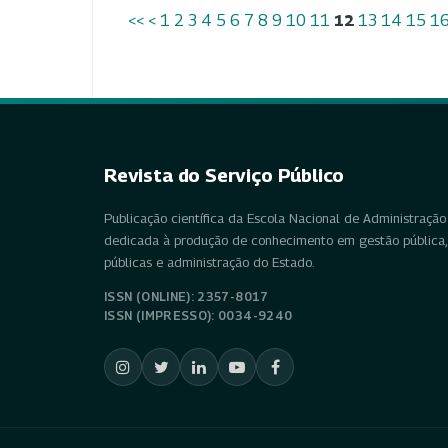
<<
<
1
2
3
4
5
6
7
8
9
10
11
12
13
14
15
1
Revista do Serviço Público
Publicação científica da Escola Nacional de Administração 
dedicada à produção de conhecimento em gestão pública, 
públicas e administração do Estado.
ISSN (ONLINE): 2357-8017
ISSN (IMPRESSO): 0034-9240