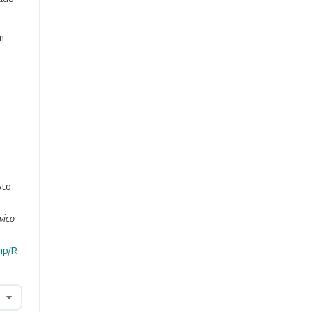
e
m
Ato
viço
hp/R