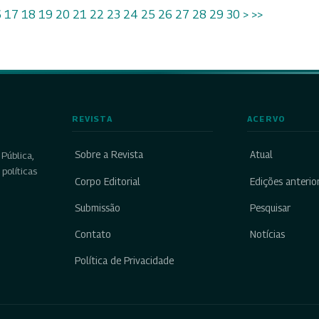
6
17
18
19
20
21
22
23
24
25
26
27
28
29
30
>
>>
REVISTA
ACERVO
Sobre a Revista
Atual
Pública,
políticas
Corpo Editorial
Edições anterio
Submissão
Pesquisar
Contato
Notícias
Política de Privacidade