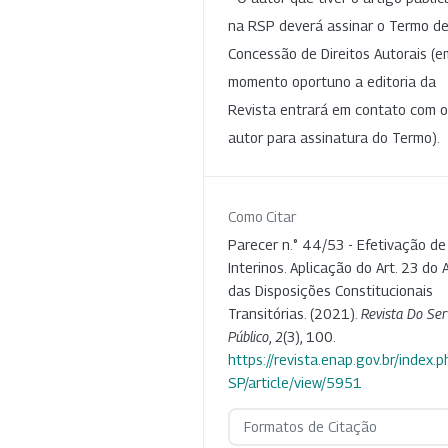
na RSP deverá assinar o Termo d
Concessão de Direitos Autorais (e
momento oportuno a editoria da
Revista entrará em contato com o
autor para assinatura do Termo).
Como Citar
Parecer n.° 44/53 - Efetivação de
Interinos. Aplicação do Art. 23 do 
das Disposições Constitucionais
Transitórias. (2021).
Revista Do Ser
Público
,
2
(3), 100.
https://revista.enap.gov.br/index.p
SP/article/view/5951
Formatos de Citação