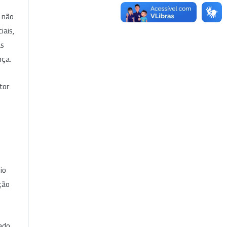
e não
iais,
as
nça.
tor
io
ção
cado