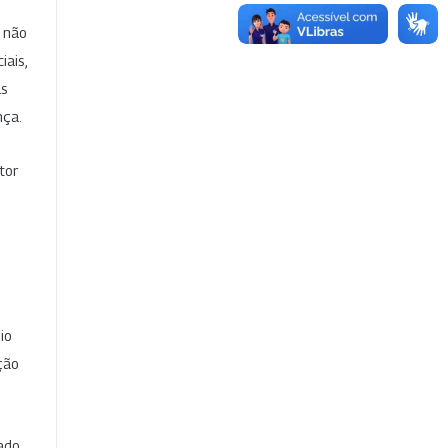
e não
iais,
as
nça.
tor
io
ção
cado