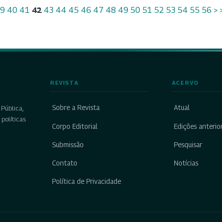
39
40
41
42
43
44
45
46
47
48
49
50
51
52
53
54
55
56
>
REVISTA
ACERVO
Sobre a Revista
Atual
Pública,
políticas
Corpo Editorial
Edições anterio
Submissão
Pesquisar
Contato
Notícias
Política de Privacidade