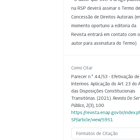
na RSP deverá assinar o Termo d
Concessão de Direitos Autorais (e
momento oportuno a editoria da
Revista entrará em contato com o
autor para assinatura do Termo).
Como Citar
Parecer n.° 44/53 - Efetivação de
Interinos. Aplicação do Art. 23 do 
das Disposições Constitucionais
Transitórias. (2021).
Revista Do Ser
Público
,
2
(3), 100.
https://revista.enap.gov.br/index.p
SP/article/view/5951
Formatos de Citação