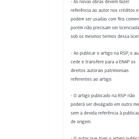
- As novas obras devem fazer
referência ao autor nos créditos 
podem ser usadas com fins comerc
porém não precisam ser licenciad
sob os mesmos termos dessa lice
- Ao publicar o artigo na RSP, o au
cede e transfere para a ENAP os
direitos autorais patrimoniais
referentes ao artigo.
- O artigo publicado na RSP não
poderá ser divulgado em outro me
sem a devida referência à publica
de origem.
- O autor que tiver o artigo publi