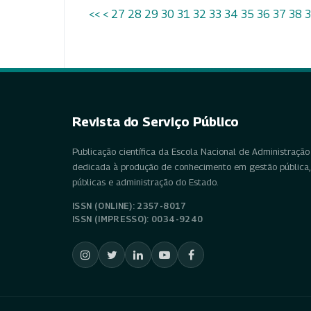
<<
<
27
28
29
30
31
32
33
34
35
36
37
38
Revista do Serviço Público
Publicação científica da Escola Nacional de Administração 
dedicada à produção de conhecimento em gestão pública, 
públicas e administração do Estado.
ISSN (ONLINE): 2357-8017
ISSN (IMPRESSO): 0034-9240