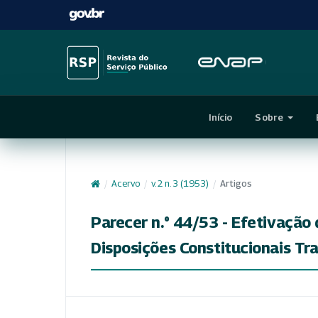
Início
Sobre
/
Acervo
/
v. 2 n. 3 (1953)
/
Artigos
Parecer n.° 44/53 - Efetivação 
Disposições Constitucionais Tra