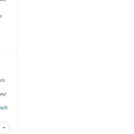
e
m
Ato
viço
hp/R