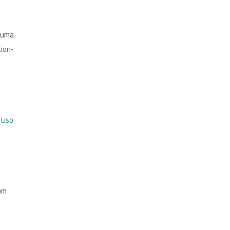
b uma
ion-
 Uso
com