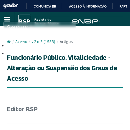
COMUNICA BR
ACESSO À INFORMAÇÃO
PARTI
IR
PARA
Pesquisar
O
CONTEÚDO
/
Acervo
/
v. 2 n. 3 (1953)
/
Artigos
Cadastro
Acesso
Funcionário Público. Vitaliciedade -
Alteração ou Suspensão dos Graus de
Acesso
Editor RSP