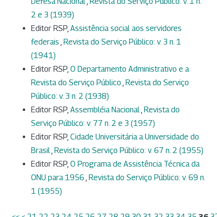
Defesa Nacional
,
Revista do Serviço Público: v. 1 n.
2 e 3 (1939)
Editor RSP,
Assistência social aos servidores
federais
,
Revista do Serviço Público: v. 3 n. 1
(1941)
Editor RSP,
O Departamento Administrativo e a
Revista do Serviço Público
,
Revista do Serviço
Público: v. 3 n. 2 (1938)
Editor RSP,
Assembléia Nacional
,
Revista do
Serviço Público: v. 77 n. 2 e 3 (1957)
Editor RSP,
Cidade Universitária a Universidade do
Brasil
,
Revista do Serviço Público: v. 67 n. 2 (1955)
Editor RSP,
O Programa de Assistência Técnica da
ONU para 1956
,
Revista do Serviço Público: v. 69 n.
1 (1955)
<<
<
21
22
23
24
25
26
27
28
29
30
31
32
33
34
35
36
3