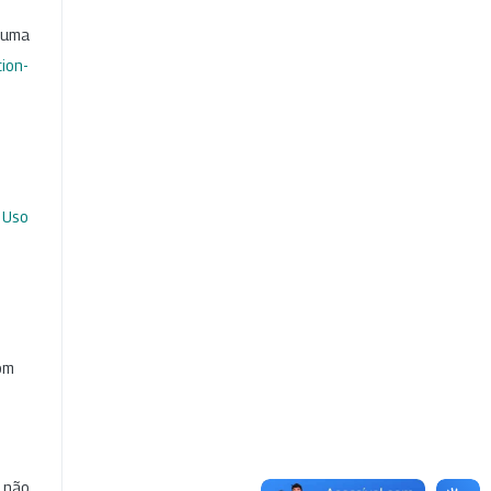
b uma
ion-
 Uso
com
e não