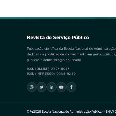
Revista do Serviço Público
Publicação científica da Escola Nacional de Administração 
dedicada à produção de conhecimento em gestão pública, 
públicas e administração do Estado.
ISSN (ONLINE): 2357-8017
ISSN (IMPRESSO): 0034-9240
© %2026 Escola Nacional de Administração Pública — ENAP. D