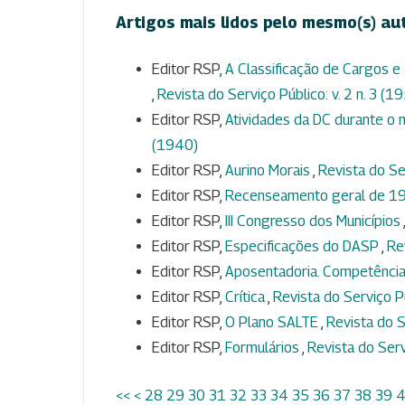
Artigos mais lidos pelo mesmo(s) au
Editor RSP,
A Classificação de Cargos e 
,
Revista do Serviço Público: v. 2 n. 3 (1
Editor RSP,
Atividades da DC durante 
(1940)
Editor RSP,
Aurino Morais
,
Revista do Ser
Editor RSP,
Recenseamento geral de 
Editor RSP,
III Congresso dos Municípios
Editor RSP,
Especificações do DASP
,
Re
Editor RSP,
Aposentadoria. Competência
Editor RSP,
Crítica
,
Revista do Serviço Pú
Editor RSP,
O Plano SALTE
,
Revista do S
Editor RSP,
Formulários
,
Revista do Serv
<<
<
28
29
30
31
32
33
34
35
36
37
38
39