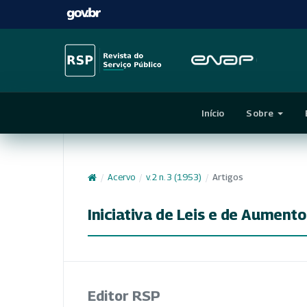
Início
Sobre
/
Acervo
/
v. 2 n. 3 (1953)
/
Artigos
Iniciativa de Leis e de Aument
Editor RSP