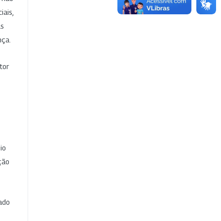
iais,
as
nça.
tor
io
ção
cado
e