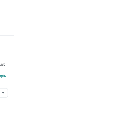
m
viço
hp/R