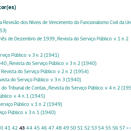
tor(es)
a Revisão dos Níveis de Vencimento do Funcionalismo Civil da Un
953)
o mês de Dezembro de 1939
,
Revista do Serviço Público: v. 1 n. 2
viço Público: v. 3 n. 2 (1941)
1940
,
Revista do Serviço Público: v. 3 n. 2 (1940)
,
Revista do Serviço Público: v. 2 n. 2 (1954)
vista do Serviço Público: v. 3 n. 3 (1940)
 do Tribunal de Contas
,
Revista do Serviço Público: v. 4 n. 2 (19
blico: v. 4 n. 1 (1945)
erviço Público: v. 1 n. 2 (1949)
iço Público: v. 3 n. 1 (1940)
40
41
42
43
44
45
46
47
48
49
50
51
52
53
54
55
56
57
>