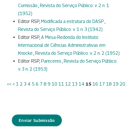
Comissão
,
Revista do Serviço Público: v. 2 n. 1
(1952)
Editor RSP,
Modificada a estrutura do DASP
,
Revista do Serviço Público: v. 1 n. 3 (1942)
Editor RSP,
A Mesa-Redonda do Instituto
Internacional de Ciências Administrativas em
Knocke
,
Revista do Serviço Público: v. 2 n. 2 (1952)
Editor RSP,
Pareceres
,
Revista do Serviço Público:
v. 3 n. 2 (1953)
<<
<
1
2
3
4
5
6
7
8
9
10
11
12
13
14
15
16
17
18
19
20
Enviar Submissão