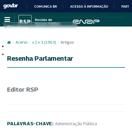
COMUNICA BR
ACESSO À INFORMAÇÃO
PARTI
IR
PARA
Pesquisar
O
CONTEÚDO
/
Acervo
/
v. 2 n. 3 (1953)
/
Artigos
Cadastro
Acesso
Resenha Parlamentar
Editor RSP
PALAVRAS-CHAVE:
Administração Pública