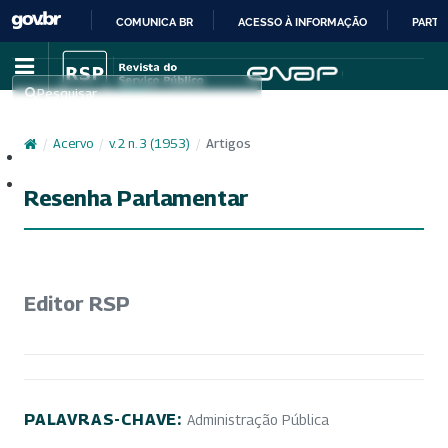
COMUNICA BR
ACESSO À INFORMAÇÃO
PARTI
IR
PARA
Pesquisar
O
CONTEÚDO
/
Acervo
/
v. 2 n. 3 (1953)
/
Artigos
Cadastro
Acesso
Resenha Parlamentar
Editor RSP
PALAVRAS-CHAVE:
Administração Pública