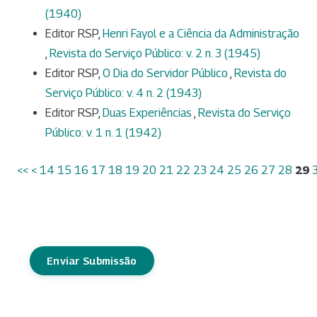
(1940)
Editor RSP,
Henri Fayol e a Ciência da Administração
,
Revista do Serviço Público: v. 2 n. 3 (1945)
Editor RSP,
O Dia do Servidor Público
,
Revista do
Serviço Público: v. 4 n. 2 (1943)
Editor RSP,
Duas Experiências
,
Revista do Serviço
Público: v. 1 n. 1 (1942)
<<
<
14
15
16
17
18
19
20
21
22
23
24
25
26
27
28
29
Enviar Submissão