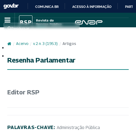
COMUNICA BR
ACESSO À INFORMAÇÃO
PARTI
IR
PARA
Pesquisar
O
CONTEÚDO
/
Acervo
/
v. 2 n. 3 (1953)
/
Artigos
Cadastro
Acesso
Resenha Parlamentar
Editor RSP
PALAVRAS-CHAVE:
Administração Pública