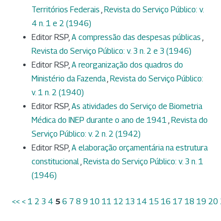
Territórios Federais
,
Revista do Serviço Público: v.
4 n. 1 e 2 (1946)
Editor RSP,
A compressão das despesas públicas
,
Revista do Serviço Público: v. 3 n. 2 e 3 (1946)
Editor RSP,
A reorganização dos quadros do
Ministério da Fazenda
,
Revista do Serviço Público:
v. 1 n. 2 (1940)
Editor RSP,
As atividades do Serviço de Biometria
Médica do INEP durante o ano de 1941
,
Revista do
Serviço Público: v. 2 n. 2 (1942)
Editor RSP,
A elaboração orçamentária na estrutura
constitucional
,
Revista do Serviço Público: v. 3 n. 1
(1946)
<<
<
1
2
3
4
5
6
7
8
9
10
11
12
13
14
15
16
17
18
19
20