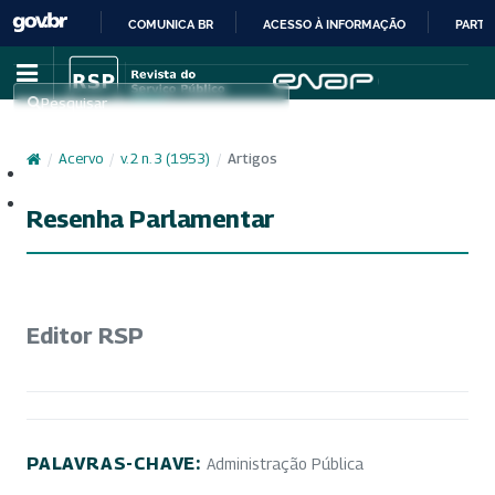
COMUNICA BR
ACESSO À INFORMAÇÃO
PARTI
IR
PARA
Pesquisar
O
CONTEÚDO
/
Acervo
/
v. 2 n. 3 (1953)
/
Artigos
Cadastro
Acesso
Resenha Parlamentar
Editor RSP
PALAVRAS-CHAVE:
Administração Pública