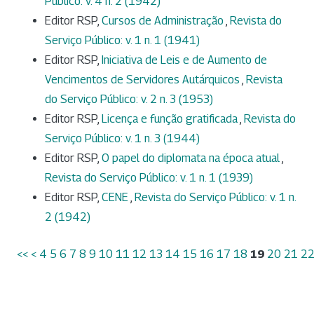
Público: v. 4 n. 2 (1942)
Editor RSP,
Cursos de Administração
,
Revista do
Serviço Público: v. 1 n. 1 (1941)
Editor RSP,
Iniciativa de Leis e de Aumento de
Vencimentos de Servidores Autárquicos
,
Revista
do Serviço Público: v. 2 n. 3 (1953)
Editor RSP,
Licença e função gratificada
,
Revista do
Serviço Público: v. 1 n. 3 (1944)
Editor RSP,
O papel do diplomata na época atual
,
Revista do Serviço Público: v. 1 n. 1 (1939)
Editor RSP,
CENE
,
Revista do Serviço Público: v. 1 n.
2 (1942)
<<
<
4
5
6
7
8
9
10
11
12
13
14
15
16
17
18
19
20
21
2