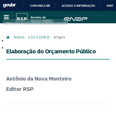
COMUNICA BR
ACESSO À INFORMAÇÃO
PARTI
IR
PARA
Pesquisar
O
CONTEÚDO
/
Acervo
/
v. 3 n. 1 (1953)
/
Artigos
Cadastro
Acesso
Elaboração do Orçamento Público
Antônio da Nova Monteiro
Editor RSP