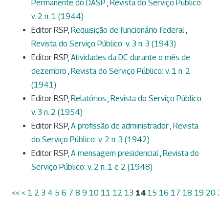
Permanente do DASP
,
Revista do Serviço Público:
v. 2 n. 1 (1944)
Editor RSP,
Requisição de funcionário federal
,
Revista do Serviço Público: v. 3 n. 3 (1943)
Editor RSP,
Atividades da DC durante o mês de
dezembro
,
Revista do Serviço Público: v. 1 n. 2
(1941)
Editor RSP,
Relatórios
,
Revista do Serviço Público:
v. 3 n. 2 (1954)
Editor RSP,
A profissão de administrador
,
Revista
do Serviço Público: v. 2 n. 3 (1942)
Editor RSP,
A mensagem presidencial
,
Revista do
Serviço Público: v. 2 n. 1 e 2 (1948)
<<
<
1
2
3
4
5
6
7
8
9
10
11
12
13
14
15
16
17
18
19
20