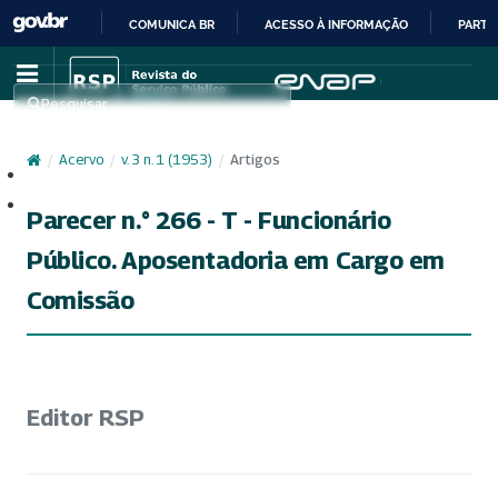
COMUNICA BR
ACESSO À INFORMAÇÃO
PARTI
IR
PARA
Pesquisar
O
CONTEÚDO
/
Acervo
/
v. 3 n. 1 (1953)
/
Artigos
Cadastro
Acesso
Parecer n.° 266 - T - Funcionário
Público. Aposentadoria em Cargo em
Comissão
Editor RSP