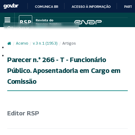
COMUNICA BR
ACESSO À INFORMAÇÃO
PARTI
IR
PARA
Pesquisar
O
CONTEÚDO
/
Acervo
/
v. 3 n. 1 (1953)
/
Artigos
Cadastro
Acesso
Parecer n.° 266 - T - Funcionário
Público. Aposentadoria em Cargo em
Comissão
Editor RSP