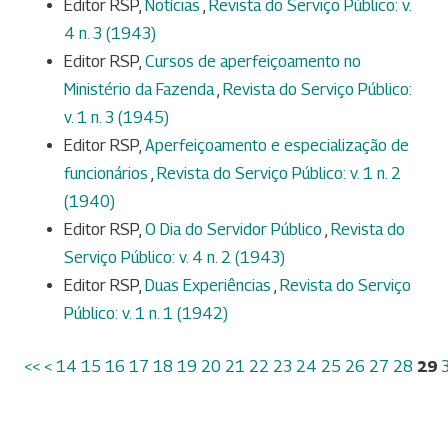
Editor RSP,
Notícias
,
Revista do Serviço Público: v.
4 n. 3 (1943)
Editor RSP,
Cursos de aperfeiçoamento no
Ministério da Fazenda
,
Revista do Serviço Público:
v. 1 n. 3 (1945)
Editor RSP,
Aperfeiçoamento e especialização de
funcionários
,
Revista do Serviço Público: v. 1 n. 2
(1940)
Editor RSP,
O Dia do Servidor Público
,
Revista do
Serviço Público: v. 4 n. 2 (1943)
Editor RSP,
Duas Experiências
,
Revista do Serviço
Público: v. 1 n. 1 (1942)
<<
<
14
15
16
17
18
19
20
21
22
23
24
25
26
27
28
29