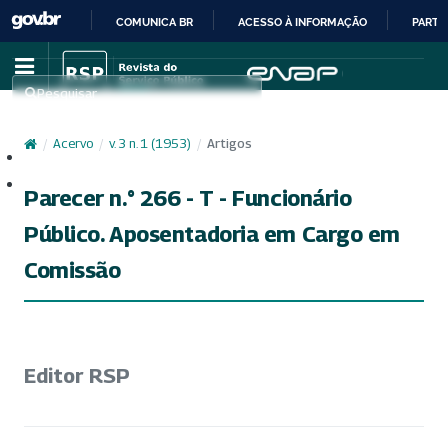
COMUNICA BR
ACESSO À INFORMAÇÃO
PARTI
IR
PARA
Pesquisar
O
CONTEÚDO
/
Acervo
/
v. 3 n. 1 (1953)
/
Artigos
Cadastro
Acesso
Parecer n.° 266 - T - Funcionário
Público. Aposentadoria em Cargo em
Comissão
Editor RSP