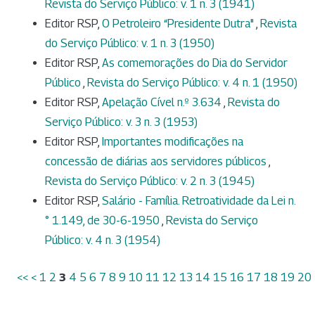
Revista do Serviço Público: v. 1 n. 3 (1941)
Editor RSP,
O Petroleiro “Presidente Dutra"
,
Revista
do Serviço Público: v. 1 n. 3 (1950)
Editor RSP,
As comemorações do Dia do Servidor
Público
,
Revista do Serviço Público: v. 4 n. 1 (1950)
Editor RSP,
Apelação Cível n.º 3.634
,
Revista do
Serviço Público: v. 3 n. 3 (1953)
Editor RSP,
Importantes modificações na
concessão de diárias aos servidores públicos
,
Revista do Serviço Público: v. 2 n. 3 (1945)
Editor RSP,
Salário - Família. Retroatividade da Lei n.
° 1.149, de 30-6-1950
,
Revista do Serviço
Público: v. 4 n. 3 (1954)
<<
<
1
2
3
4
5
6
7
8
9
10
11
12
13
14
15
16
17
18
19
20